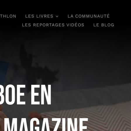
ATHLON
LES LIVRES
LA COMMUNAUTÉ
LES REPORTAGES VIDÉOS
LE BLOG
Boe en
 Magazine