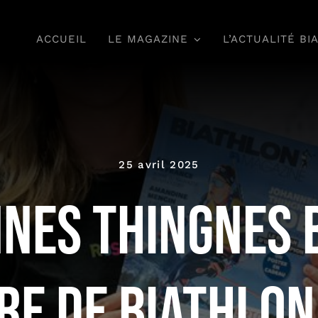
ACCUEIL
LE MAGAZINE
L’ACTUALITÉ BI
25 avril 2025
nes Thingnes 
re de Biathlon